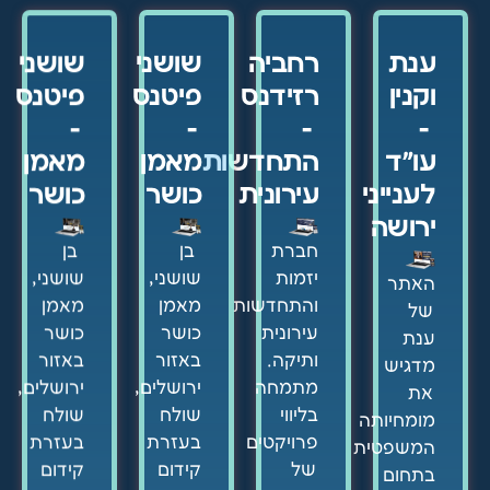
ענת
רחביה
שושני
שושני
וקנין
רזידנס
פיטנס
פיטנס
-
-
-
-
עו"ד
התחדשות
מאמן
מאמן
לענייני
עירונית
כושר
כושר
ירושה
חברת
בן
בן
יזמות
שושני,
שושני,
האתר
והתחדשות
מאמן
מאמן
של
עירונית
כושר
כושר
ענת
ותיקה.
באזור
באזור
מדגיש
מתמחה
ירושלים,
ירושלים,
את
בליווי
שולח
שולח
מומחיותה
פרויקטים
בעזרת
בעזרת
המשפטית
של
קידום
קידום
בתחום