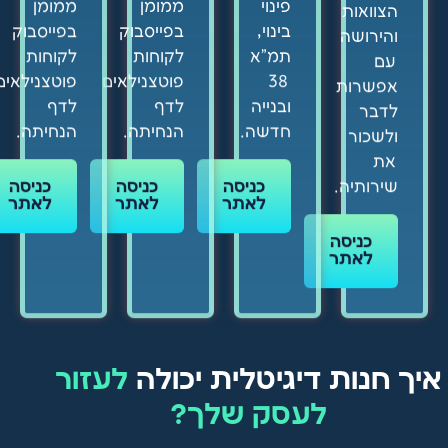
פינוי
ממומן
ממומן
הצוואות
בינוי,
בפייסבוק
בפייסבוק
והירושה
תמ"א
לקוחות
לקוחות
עם
38
פוטצנילאים
פוטצנילאים
אפשרות
ובנייה
לדף
לדף
לדבר
חדשה.
הנחיתה.
הנחיתה.
ולשכור
את
שירותיה.
כניסה
כניסה
כניסה
לאתר
לאתר
לאתר
כניסה
לאתר
איך חנות דיגיטלית יכולה
לעזור
לעסק שלך?