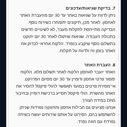
✅ חיבור למעקב נתונים (Google Analytics)
7. בדיקת שגיאות/עדכונים
✅ רכישת דומיין לשנה הראשונה + תעודת SSL
ניתן לדווח על שגיאות באתר עד 30 יום מהעברת האתר
(כלול במחיר)
לאחסון. לאחר מכן, תיקונים יתומחרו כשירות נוסף.
הבדיקה מתייחסת לתקלות מעבר, לא לשינויים חדשים
✅ אחסון חינם לחודש הראשון
בתכולת העבודה. שגיאות שיתגלו לאחר 30 יום יתוקנו
בתשלום נוסף שיקבע בנפרד. הלקוח אחראי לבדוק את
✅ הדרכה מלאה לניהול האתר
האתר בזמן זה ולדווח על תקלות.
עלות הפרוייקט -
8. העברת האתר
מחיר חד פעמי:
6,500 ש״ח
האתר יועבר לאחסון הלקוח לאחר תשלום מלא. הלקוח
ימסור פרטי אחסון ודומיין עד 30 יום מסיום הפרויקט.
עלויות נוספות:
אי־מסירת פרטים במועד תאפשר להולי פיקסל להסיר את
המחיר כולל חבילת אחסון חינם לחודש הראשון
האתר מהשרת. הולי פיקסל תסייע ברכישת דומיין ובחיבור
(לאחר מכן יעבור האתר לאחסון לבחירת הלקוח)
DNS במידת הצורך.
אנחנו מציעים גם חבילות אחסון ותחזוקה נפרדות שניתן
רכישת דומיין לשנה הראשונה + תעודת SSL
להשתמש בהם, הפירוט על אותם שירותים יעשה בשיחה
(במקרה ואין, לאחר שנה חידוש הדומיין יהיה
נפרדת עם חוזה נפרד.
באחריות הלקוח)