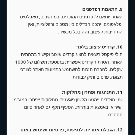
9. התאמת דפדפנים
עמלות סליקה (תלויות בספק שנבחר —
האתר יותאם לדפדפנים המוכרים, במחשבים, טאבלטים
אחוזים/עמלות חודשיות נפרדות).
ופלאפונים. יתכנו הבדלים בין מסכים ורזולוציות, ואין
לוח זמנים משוער -
התחייבות לעיצוב זהה בכל מכשיר.
שלב ראשון:
עיצוב דף ראשי — 12-16 ימי עבודה
10. קרדיט עיצוב בלעדי
הולי פיקסל רשאית להציג קרדיט עיצוב וקישור בתחתית
שלב שני:
יצירת שאר דפי האתר — 14-18 ימי
האתר. הסרת הקרדיט אפשרית בתוספת תשלום של 1000
עבודה
שקלים. לחברה הזכות להשתמש בתמונות האתר לצורכי
תצוגה, פרסום ותיק עבודות.
שלב שלישי:
קונפיגורציית ניוזלטר + אירועים +
טפסים - 7-10 ימים
11. התנהגות ופתרון מחלוקות
שלב רביעי:
העלאת האתר לאוויר והדרכה — 1-3
שני הצדדים יימנעו מלשון פוגענית. מחלוקות ייפתרו במו\"מ
ימי עבודה
ישיר או באמצעות בוררות. הסעיף תקף גם לאחר סיום
ההסכם.
*ימי עסקים, הלו״ז עשוי להשתנות בהתאם
למורכבות הבקשות והעברת חומרים מצד הלקוח
12. הגבלת אחריות לנגישות, פרטיות ושימוש באתר