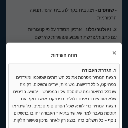
-
שותפים
- ויצו, בית בקהילה, בית הועד, תנועה
הרפורמית
2. ניוזלטר/בלוג
-
ארכיון מסודר על פי קטגוריות
עם כתבות/פרשת השבוע ואפשרות להירשם
לניוזלטר/וואטסאפ על מנת לקבל מידע בצורה יותר
×
נגישה.
חוזה השירות
3. אירועים
1. הגדרת העבודה
-
כרטיסים עם כל האירועים של הקהילה עם
הצעת המחיר מפרטת את כל השירותים שסוכמו ומוגדרים
אפשרות לקבל מידע נוסף על האירוע - תמונות,
בפרויקט, כולל דרישות, משימות, יעדים ותשלום. רק מה
זמנים, מידע חיוני ואשפרות להירשם באמצעות
שנכלל בתיאור ומה שהוסכם עליו במפורש – יבוצע. פריטים
שלא מופיעים בו אינם כלולים בפרויקט. אנא בדוק/י את
טופס חכם עם סליקה בפנים.
הצעת המחיר כדי לוודא שכל הפרטים מוסכמים. כל שינוי או
-
הצגה גרפית של לוח השנה (Google Calender)
תוספת מעבר למה שאושר בתיאור העבודה יחויבו בתשלום
נוסף – כל תשלום כזה יבוצע רק לאחר עדכון ואישור הלקוח.
4. קהילה -
עמוד עם תמונות ופרטים נוספים על