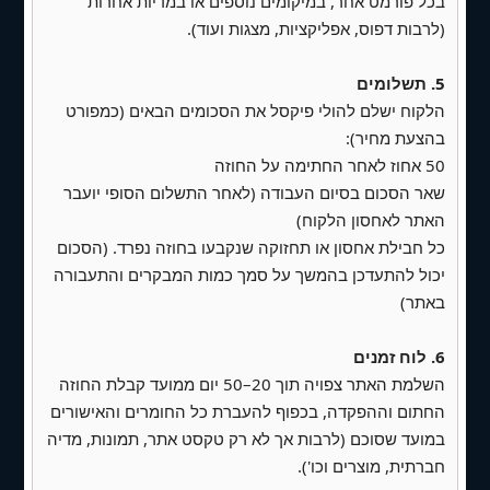
בכל פורמט אחר, במיקומים נוספים או במדיות אחרות
(לרבות דפוס, אפליקציות, מצגות ועוד).
2.
שירותים נוספים
✅ התאמה רספונסיביות לכל מכשיר (בדיקות
5. תשלומים
מהירות ו‑SEO טכני ראשוני).
הלקוח ישלם להולי פיקסל את הסכומים הבאים (כמפורט
בהצעת מחיר):
✅ תוסף ליצירת טפסים חכמים באתר
50 אחוז לאחר החתימה על החוזה
שאר הסכום בסיום העבודה (לאחר התשלום הסופי יועבר
✅ חיבור לסליקה
האתר לאחסון הלקוח)
✅ התקנת תוסף נגישות + עוגיות
כל חבילת אחסון או תחזוקה שנקבעו בחוזה נפרד. (הסכום
יכול להתעדכן בהמשך על סמך כמות המבקרים והתעבורה
✅ דף תנאי שימוש/פרטיות + נגישות
באתר)
✅ תוסף סינון ספאם/בוטים
6. לוח זמנים
✅ תוסף SEO פרימיום
השלמת האתר צפויה תוך 20–50 יום ממועד קבלת החוזה
החתום וההפקדה, בכפוף להעברת כל החומרים והאישורים
✅ תוסף רשימת תפוצה (שליחת מיילים בתשלום
במועד שסוכם (לרבות אך לא רק טקסט אתר, תמונות, מדיה
נפרד)
חברתית, מוצרים וכו').