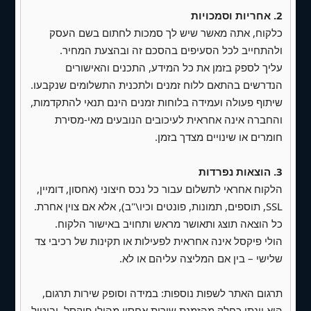
הקהילה - קבלת שבת, בית מדרש, מעגל החיים
2. אחריות וסמכויות
(על סמך המידע שהלקוח יספק)
כלקוח, אתה מאשר שיש לך סמכות לחתום בשם העסק
ולהתחייב לכל הסעיפים בהסכם זה ובהצעת המחיר.
5. גינה
עליך לספק בזמן את כל המידע, התכנים והאישורים
-
עבודה בגינה
- הזמנה לעבודה קהילתית בימי
הנדרשים בהתאם ללוח זמנים ולתכנית התשלומים שנקבעו.
רביעי, ניוזפיד: עדכון שבועי על התקדמות הגינה
שיתוף פעולה ועמידה בלוחות זמנים הינם תנאי להתקדמות,
והחברה אינה אחראית לעיכובים הנובעים מאי-מסירת
(מאיה)
חומרים או שינויים מצדך בזמן.
-
חינוך טבע -
מידע על הנחיית קבוצות, בתי ספר
ויצירת קשר
3. הוצאות נפרדות
הלקוח אחראי לתשלום עבור כל נכס חיצוני (אחסון, דומיין,
-
נגרות
- הצגת הסדנא + פעילויות פרסום קורס
SSL, תוספים, תמונות, פונטים וכיו\"ב), אלא אם צוין אחרת.
נגרות של חמדת
כל הוצאה תוצג ותאושר מראש ותחויב באישור הלקוח.
הולי פיקסל אינה אחראית לפעילות או תקינות של רכיבי צד
-
חוגים
- הצגת פעילויות שונות בגינה , הזמנה
שלישי – בין אם המליצה עליהם או לא.
להציע פעילויות, אפשרות להירשם להתדנבות
-
בירגארדן -
יוזמה שכונתית – מוריה, מתן,...
תרגום האתר לשפות נוספות: במידה וסופק שירות תרגום,
(מיילים אישיים שלהם) תמונות פסטיבל קיימות
הוא יינתן כחלק מהזמנת שירות אחסון מהולי פיקסל, וביטול