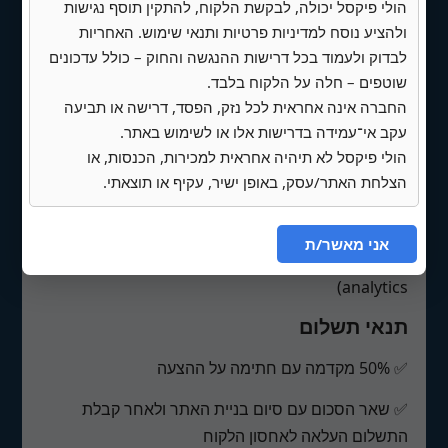
הולי פיקסל יכולה, לבקשת הלקוח, להתקין תוסף נגישות
מה נדרש מהלקוח
ולהציע נוסח למדיניות פרטיות ותנאי שימוש. האחריות
✅ חתימה על החוזה ושליחת מקדמה
לבדוק ולעמוד בכל דרישות ההנגשה והחוק – כולל עדכונים
שוטפים – חלה על הלקוח בלבד.
✅ שליחת דוגמאות לאתרים/חומרים/מתחרים
החברה אינה אחראית לכל נזק, הפסד, דרישה או תביעה
שאהבת
עקב אי־עמידה בדרישות אלו או לשימוש באתר.
הולי פיקסל לא תיהיה אחראית למכירות, הכנסות, או
✅ תוכן קיים של העסק לשימוש באתר (תוכן נחוץ
הצלחת האתר/עסק, באופן ישיר, עקיף או תוצאתי.
לעמודים, מחירים וכו')
✅ גישה זמנית לחשבונות דרושים אם יש צורך
אני מאשר/ת
לחבר אותם לאתר (כגון mailchimp, google
analytics)
תנאי תשלום
✅ 50% מקדמה עם חתימה על ההצעה
✅ שאר הסכום עם סיום בניית האתר ולאחר קבלת
התשלום העלאה לאחסון הלקוח