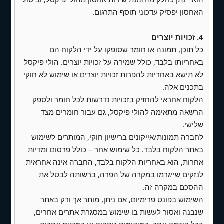
האחסון יפסיק עדכוני תוסף התרגום.
6. קחו חלק
4. זכויות יוצרים
-
התנדבות בגינה
- הזמנה לעבודה בגינה, הזמנה
כל תוכן, תמונה או חומר שסופקו על ידי הלקוח הם
להציע פעילויות/פרוייקטים
באחריותו בלבד, כולל שמירה על זכויות יוצרים. הולי פיקסל
-
שירות לאומי
- הצגת העבודה, חוות דעת
לא תישא באחריות להפרות זכויות יוצרים או שימוש לא חוקי
בתכנים אלה.
בני\בנות שירות לשעבר, יצירת קשר
הלקוח אחראי להחזיק בזכויות נדרשות לכל חומר ולספק
-
דמי חבר/תרומות (סליקה)
- הסבר על יתרונות
הרשאה מתאימה להולי פיקסל, גם עבור חומרים מצד
לחברי הקהילה, תמיכה בקהילויות העמותה, טופס
שלישי.
סליקה עם אפשרויות תשלום שונות
לחברה תמונות/אייקונים ברישיון חוקי, המותרים לשימוש
באתר הלקוח בלבד. כל שימוש אחר – כולל פרסום ומדיות
7. צרו קשר
- מידע על אנשי קשר עם תמונות,
אחרות, הוא באחריות הלקוח בלבד, החברה אינה אחראית
טופס יצירת קשר, כתובת וקישור לוויז, מידע על
לנזקים שייגרמו במקרה של הפרה, ברשותה לבטל את
חניה עם דגש לא לחנות בצמוד לגינה
ההסכם במקרה זה.
השימוש בפונט פרימיום, אם ניתן, מותר אך ורק באתר
✅ הוספת כפתור בראש\ הדף עם 4 עמודים
שנבנה ואסור לעשות בו שימוש במסגרת אתרים אחרים,
מתורגמים לאנגלית -
עלינו, יהדות, תרומות, גינה