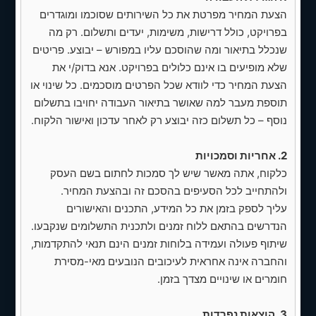
✅
הוספת/שינוי תפריט (עליון ותחתון)
הצעת המחיר מפרטת את כל השירותים שסוכמו ומוגדרים
לפריטים: ניהול השקעות, פרישה, מיסוי
בפרויקט, כולל דרישות, משימות, יעדים ותשלום. רק מה
גמלאים, אודות.
שנכלל בתיאור ומה שהוסכם עליו במפורש – יבוצע. פריטים
✅ שינוי נוסח הודעת אישור לאחר שליחת
שלא מופיעים בו אינם כלולים בפרויקט. אנא בדוק/י את
ליד ל: "קיבלנו את פנייתך. אנו מעריכים את
הצעת המחיר כדי לוודא שכל הפרטים מוסכמים. כל שינוי או
התעניינותך ונחזור אליך בהקדם. בברכה,
תוספת מעבר למה שאושר בתיאור העבודה יחויבו בתשלום
צוות מגל השקעות."
נוסף – כל תשלום כזה יבוצע רק לאחר עדכון ואישור הלקוח.
✅ בדיקת טופס יצירת קשר ושליחת לידים
2. אחריות וסמכויות
+ תיקון הגעת דוא"ל
כלקוח, אתה מאשר שיש לך סמכות לחתום בשם העסק
ל‑golan@magal‑invest.com (שינוי SMTP
ולהתחייב לכל הסעיפים בהסכם זה ובהצעת המחיר.
במידת הצורך)
עליך לספק בזמן את כל המידע, התכנים והאישורים
✅ ארגון מחדש של אזורי התוכן בדף הבית
הנדרשים בהתאם ללוח זמנים ולתכנית התשלומים שנקבעו.
כולל שינוי הטקסט
שיתוף פעולה ועמידה בלוחות זמנים הינם תנאי להתקדמות,
והחברה אינה אחראית לעיכובים הנובעים מאי-מסירת
✅ שינוי כפתור/טקסט CTA כחול גלילה:
חומרים או שינויים מצדך בזמן.
מ‑"צור קשר" ל‑"לחץ לתיאום מפגש היכרות
בזום"
3. הוצאות נפרדות