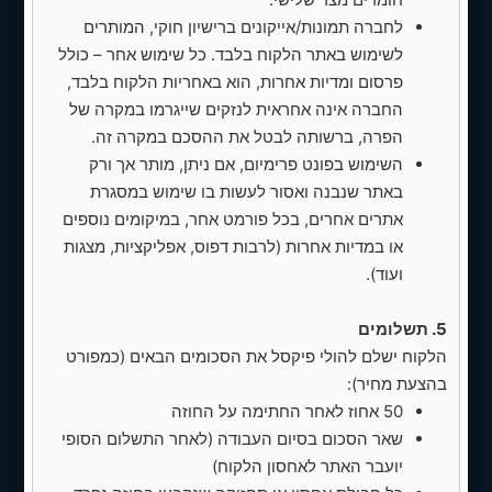
✅ מיסוי גמלאים ותכנון פיננסי — עמוד
לחברה תמונות/אייקונים ברישיון חוקי, המותרים
מסודר המתמקד בתכנון מס לגמלאים, ניצול
פטורים, משיכות חכמות ותכנון בין־דורי, כולל
לשימוש באתר הלקוח בלבד. כל שימוש אחר – כולל
CTA לשיחת בדיקה
פרסום ומדיות אחרות, הוא באחריות הלקוח בלבד,
החברה אינה אחראית לנזקים שייגרמו במקרה של
עלות הפרוייקט -
הפרה, ברשותה לבטל את ההסכם במקרה זה.
השימוש בפונט פרימיום, אם ניתן, מותר אך ורק
מחיר חד פעמי:
750 ש״ח
באתר שנבנה ואסור לעשות בו שימוש במסגרת
לוח זמנים משוער -
אתרים אחרים, בכל פורמט אחר, במיקומים נוספים
או במדיות אחרות (לרבות דפוס, אפליקציות, מצגות
שלב ראשון:
עדכון דף ראשי — 10-14 ימי
ועוד).
עבודה
שלב שני:
יצירת דפים חדשים — 12-16 ימי
5. תשלומים
עבודה
הלקוח ישלם להולי פיקסל את הסכומים הבאים (כמפורט
בהצעת מחיר):
*ימי עסקים, הלו״ז עשוי להשתנות בהתאם
50 אחוז לאחר החתימה על החוזה
למורכבות הבקשות והעברת חומרים מצד
שאר הסכום בסיום העבודה (לאחר התשלום הסופי
הלקוח
יועבר האתר לאחסון הלקוח)
מה נדרש מהלקוח