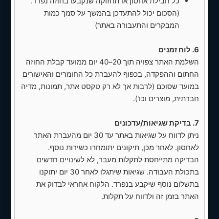
כל חבילת אחסון או תחזוקה שנקבעו בחוזה נפרד.
(הסכום יכול להתעדכן בהמשך על סמך כמות
✅ חתימה על החוזה
המבקרים והתעבורה באתר)
✅ תוכן נחוץ לעמודים
6. לוח זמנים
✅ שליחת תשלום מלא בהעברה בנקאית
השלמת האתר צפויה תוך 20–40 יום ממועד קבלת החוזה
הערות נוספות
החתום וההפקדה, בכפוף להעברת כל החומרים והאישורים
במועד שסוכם (לרבות אך לא רק טקסט אתר, תמונות, מדיה
ההצעה לא כוללת קידום ממומן, הכנסת תוכן
חברתית, מוצרים וכו').
שוטף (לאחר ההקמה), עדכוני תוספים או
אחסון (אלא אם כן צויין אחרת)
7. בדיקת שגיאות/עדכונים
ניתן להוסיף שירותים נוספים בתוספת
ניתן לדווח על שגיאות באתר עד 30 יום מהעברת האתר
תשלום
לאחסון. לאחר מכן, תיקונים יתומחרו כשירות נוסף.
הבדיקה מתייחסת לתקלות מעבר, לא לשינויים חדשים
השימוש בפונט פרימיום (אם נעשה) מותר
בתכולת העבודה. שגיאות שיתגלו לאחר 30 יום יתוקנו
רק לאתר זה ואינו כולל זכויות שימוש נוספות.
בתשלום נוסף שיקבע בנפרד. הלקוח אחראי לבדוק את
האתר בזמן זה ולדווח על תקלות.
קראתי את הצעת המחיר ואני מאשר/ת
אותה