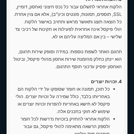
✅ עדכון כפתור/טקסט של שירות "שיחת
הלקוח אחראי לתשלום עבור כל נכס חיצוני (אחסון, דומיין,
ייעוץ חינם" כך שיעבור לשם/למייל "צור
SSL, תוספים, תמונות, פונטים וכיו\"ב), אלא אם צוין אחרת.
קשר" שישלח לכתובת המייל המתאימה.
כל הוצאה תוצג ותאושר מראש ותחויב באישור הלקוח.
הולי פיקסל אינה אחראית לפעילות או תקינות של רכיבי צד
✅ עדכון מספר וואטסאפ בתחתית
שלישי – בין אם המליצה עליהם או לא.
ובמקומות רלוונטיים ל‑0559903659
(קישור WhatsApp בפורמט בינלאומי).
תרגום האתר לשפות נוספות: במידה וסופק שירות תרגום,
2. בניית עמודים חדשים
הוא יינתן כחלק מהזמנת שירות אחסון מהולי פיקסל, וביטול
האחסון יפסיק עדכוני תוסף התרגום.
✅ ניהול השקעות — עמוד מודולרי/אקורדיון
המציג את מסלולי ההשקעה (פוליסות
4. זכויות יוצרים
חיסכון, תיק מנוהל, תיקון 190, IRA+AI) עם
כל תוכן, תמונה או חומר שסופקו על ידי הלקוח הם
תיאור קצר לכל מסלול ו‑CTA לקביעת שיחת
באחריותו בלבד, כולל שמירה על זכויות יוצרים. הולי
ייעוץ.
פיקסל לא תישא באחריות להפרות זכויות יוצרים או
✅ פרישה — פסקת פתיחה, סימולציות
שימוש לא חוקי בתכנים אלה.
מיסוי, קיבוע זכויות, פריסת פיצויים, תכנון
הלקוח אחראי להחזיק בזכויות נדרשות לכל חומר
תזרים, בדיקת אפשרויות.
ולספק הרשאה מתאימה להולי פיקסל, גם עבור
חומרים מצד שלישי.