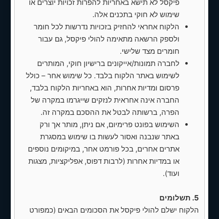
פיקסל לא תישא באחריות להפרות זכויות יוצרים או
ראשוני).
שימוש לא חוקי בתכנים אלה.
✅ הצהרת נגישות + התקנת תוסף הנגשה
הלקוח אחראי להחזיק בזכויות נדרשות לכל חומר
בסיסי
ולספק הרשאה מתאימה להולי פיקסל, גם עבור
חומרים מצד שלישי.
✅ דף תנאי שימוש + מדיניות פרטיות
לחברה תמונות/אייקונים ברישיון חוקי, המותרים
✅ תוסף סינון ספאם/בוטים
לשימוש באתר הלקוח בלבד. כל שימוש אחר – כולל
פרסום ומדיות אחרות, הוא באחריות הלקוח בלבד,
✅ חיבור למעקב נתונים (Google
החברה אינה אחראית לנזקים שייגרמו במקרה של
Analytics / Google Search Console).
הפרה, ברשותה לבטל את ההסכם במקרה זה.
✅ הדרכה מלאה לניהול הזמנות, מוצרים
השימוש בפונט פרימיום, אם ניתן, מותר אך ורק
ומלאי.
באתר שנבנה ואסור לעשות בו שימוש במסגרת
אתרים אחרים, בכל פורמט אחר, במיקומים נוספים
עלות הפרוייקט -
או במדיות אחרות (לרבות דפוס, אפליקציות, מצגות
מחיר חד פעמי:
4,500 ש״ח
ועוד).
עלויות נוספות:
5. תשלומים
עמלות סליקה (תלויות הספק שתבחר —
הלקוח ישלם להולי פיקסל את הסכומים הבאים (כמפורט