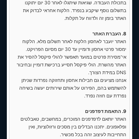
לאתרים/חומרים/מתחרים שאהבת
בתכולת העבודה. שגיאות שיתגלו לאחר 30 יום יתוקנו
בתשלום נוסף שיקבע בנפרד. הלקוח אחראי לבדוק את
✅ תוכן קיים של העסק לשימוש באתר (תוכן
האתר בזמן זה ולדווח על תקלות.
נחוץ לעמודים, מחירים וכו')
8. העברת האתר
✅ תמונות, סרטונים, מאמרים, צבעי מותג
ולוגו (במידה וקיימים)
האתר יועבר לאחסון הלקוח לאחר תשלום מלא. הלקוח
ימסור פרטי אחסון ודומיין עד 30 יום מסיום הפרויקט.
תנאי תשלום
אי־מסירת פרטים במועד תאפשר להולי פיקסל להסיר את
האתר מהשרת. הולי פיקסל תסייע ברכישת דומיין ובחיבור
✅ 50% מקדמה עם חתימה על ההצעה
DNS במידת הצורך.
✅ שאר הסכום עם סיום בניית האתר
אנחנו מציעים גם חבילות אחסון ותחזוקה נפרדות שניתן
ולאחר קבלת התשלום העלאה לאחסון
להשתמש בהם, הפירוט על אותם שירותים יעשה בשיחה
הלקוח
נפרדת עם חוזה נפרד.
✅ אפשרות לתשלום בהעברה
9. התאמת דפדפנים
בנקאית/אשראי
האתר יותאם לדפדפנים המוכרים, במחשבים, טאבלטים
הערות נוספות
ופלאפונים. יתכנו הבדלים בין מסכים ורזולוציות, ואין
התחייבות לעיצוב זהה בכל מכשיר.
ההצעה לא כוללת קידום ממומן, הכנסת תוכן