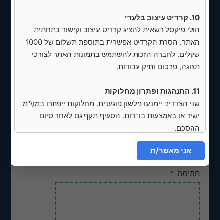
שוטף, עדכוני תוספים או אחסון (אלא אם כן
10. קרדיט עיצוב בלעדי
צויין אחרת) -
הולי פיקסל רשאית להציג קרדיט עיצוב וקישור בתחתית
ניתן להוסיף שירותים נוספים בתוספת
האתר. הסרת הקרדיט אפשרית בתוספת תשלום של 1000
תשלום
שקלים. לחברה הזכות להשתמש בתמונות האתר לצורכי
תצוגה, פרסום ותיק עבודות.
השימוש בפונט פרימיום (אם נעשה) מותר
רק לאתר זה ואינו כולל זכויות שימוש נוספות.
11. התנהגות ופתרון מחלוקות
שני הצדדים יימנעו מלשון פוגענית. מחלוקות ייפתרו במו\"מ
קראתי את הצעת המחיר ואני מאשר/ת
ישיר או באמצעות בוררות. הסעיף תקף גם לאחר סיום
אותה
ההסכם.
קראתי את
חוזה השירות
ואני מאשר/ת
את התנאים.
אני מאשר/ת
12. הגבלת אחריות לנגישות, פרטיות ושימוש באתר
הולי פיקסל יכולה, לבקשת הלקוח, להתקין תוסף נגישות
חתימה
ולהציע נוסח למדיניות פרטיות ותנאי שימוש. האחריות
לבדוק ולעמוד בכל דרישות ההנגשה והחוק – כולל עדכונים
שוטפים – חלה על הלקוח בלבד.
החברה אינה אחראית לכל נזק, הפסד, דרישה או תביעה