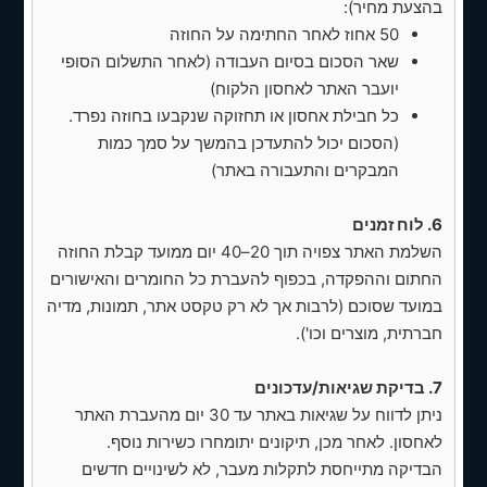
אחוזים/עמלות חודשיות נפרדות).
בהצעת מחיר):
50 אחוז לאחר החתימה על החוזה
לוח זמנים משוער -
שאר הסכום בסיום העבודה (לאחר התשלום הסופי
שלב ראשון:
עיצוב עמוד ראשי ותבנית מוצר
יועבר האתר לאחסון הלקוח)
— 7-14 ימי עבודה
כל חבילת אחסון או תחזוקה שנקבעו בחוזה נפרד.
(הסכום יכול להתעדכן בהמשך על סמך כמות
שלב שני:
פיתוח חנות WooCommerce,
המבקרים והתעבורה באתר)
קונפיגורציית מוצר + חיבור סליקה — 7-14
ימי עבודה
6. לוח זמנים
שלב שלישי:
העלאת האתר לאוויר והדרכה
השלמת האתר צפויה תוך 20–40 יום ממועד קבלת החוזה
— 1-3 ימי עבודה
החתום וההפקדה, בכפוף להעברת כל החומרים והאישורים
במועד שסוכם (לרבות אך לא רק טקסט אתר, תמונות, מדיה
*הלו״ז עשוי להשתנות בהתאם למורכבות
חברתית, מוצרים וכו').
הבקשות והעברת חומרים מצד הלקוח
מה נדרש מהלקוח
7. בדיקת שגיאות/עדכונים
ניתן לדווח על שגיאות באתר עד 30 יום מהעברת האתר
✅ חתימה על החוזה ושליחת מקדמה
לאחסון. לאחר מכן, תיקונים יתומחרו כשירות נוסף.
הבדיקה מתייחסת לתקלות מעבר, לא לשינויים חדשים
✅ שליחת דוגמאות