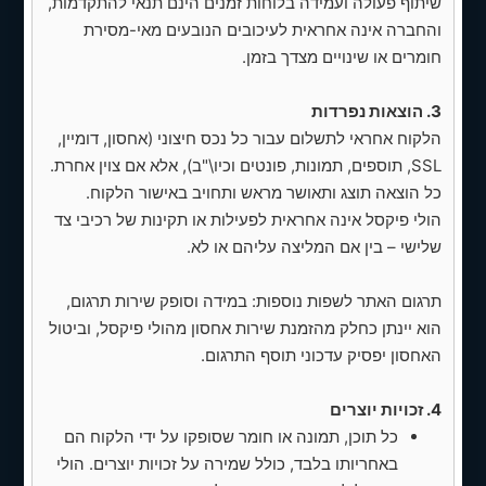
שיתוף פעולה ועמידה בלוחות זמנים הינם תנאי להתקדמות,
לניהול מוצרים, מלאי, עגלת קניות וסליקה.
והחברה אינה אחראית לעיכובים הנובעים מאי-מסירת
✅ הגדרת מוצרים: ואריאציות (גודל/חבילת
חומרים או שינויים מצדך בזמן.
מוצר), בחירת כמות, מחירים דינמיים לפי
אפשרויות.
3. הוצאות נפרדות
הלקוח אחראי לתשלום עבור כל נכס חיצוני (אחסון, דומיין,
✅ הגדרת מלאי (stock) ותרחישים של
SSL, תוספים, תמונות, פונטים וכיו\"ב), אלא אם צוין אחרת.
מוצרים בסל (נמוך במלאי, מחיקת מוצר,
כל הוצאה תוצג ותאושר מראש ותחויב באישור הלקוח.
ניהול יחידות).
הולי פיקסל אינה אחראית לפעילות או תקינות של רכיבי צד
✅ חיבור סליקה מאובטחת (ספק סליקה
שלישי – בין אם המליצה עליהם או לא.
ישראלי לפי בחירה), תמיכה ב‑Apple
Pay/Google Pay אם זמין.
תרגום האתר לשפות נוספות: במידה וסופק שירות תרגום,
הוא יינתן כחלק מהזמנת שירות אחסון מהולי פיקסל, וביטול
✅ חשבוניות/אימייל אישור הזמנה
האחסון יפסיק עדכוני תוסף התרגום.
אוטומטיים ללקוח ולמנהל.
3. שירותים נוספים
4. זכויות יוצרים
כל תוכן, תמונה או חומר שסופקו על ידי הלקוח הם
✅ התאמה רספונסיביות לכל מכשיר
באחריותו בלבד, כולל שמירה על זכויות יוצרים. הולי
ומהירות טעינה (בדיקות מהירות ו‑SEO טכני