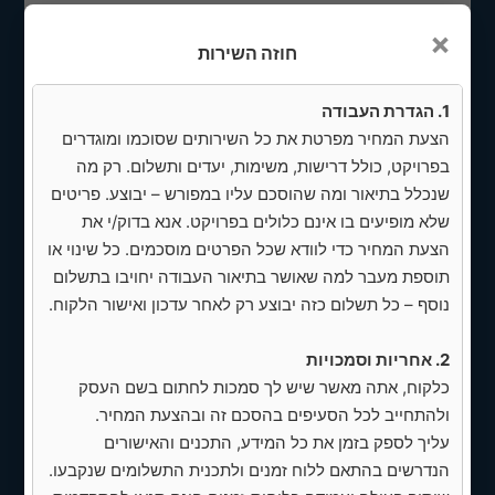
✅ עיצוב מותאם אישית בהתבסס על זהות
×
חוזה השירות
המותג (לוגו, צבעים, טיפוגרפיה) — דגש על
אמינות, ניקיון ותחושת מקצועיות.
1. הגדרת העבודה
✅ בנייה והגדרה של דפים: עמוד ראשי, דף
הצעת המחיר מפרטת את כל השירותים שסוכמו ומוגדרים
חנות/קטלוג מוצרים, דף מוצר פרטי (תבנית
בפרויקט, כולל דרישות, משימות, יעדים ותשלום. רק מה
מוצר גמישה), אזור אודות, כפתורי קריאה
שנכלל בתיאור ומה שהוסכם עליו במפורש – יבוצע. פריטים
לפעולה, יכולת יצירת קשר, שאלות נפוצות.
שלא מופיעים בו אינם כלולים בפרויקט. אנא בדוק/י את
✅ דפי מוצר עם גלריית תמונות, תיאור,
הצעת המחיר כדי לוודא שכל הפרטים מוסכמים. כל שינוי או
פרטים טכניים, כפתור מעבר לתשלום
תוספת מעבר למה שאושר בתיאור העבודה יחויבו בתשלום
וביקורות לקוחות (אפשרות להוספת חוות
נוסף – כל תשלום כזה יבוצע רק לאחר עדכון ואישור הלקוח.
דעת)
2. אחריות וסמכויות
✅ מערכת בלוגים עם יכולת הוספת
כלקוח, אתה מאשר שיש לך סמכות לחתום בשם העסק
מאמרים (כולל דף ייעודי)
ולהתחייב לכל הסעיפים בהסכם זה ובהצעת המחיר.
2. חנות ומערכת מכירות
עליך לספק בזמן את כל המידע, התכנים והאישורים
הנדרשים בהתאם ללוח זמנים ולתכנית התשלומים שנקבעו.
✅ התקנה והקצאה של WooCommerce