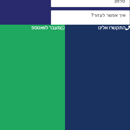
התקשרו אלינו
מעבר לוואטספ
שליחה
help@holypixel.co.il
055-9708083