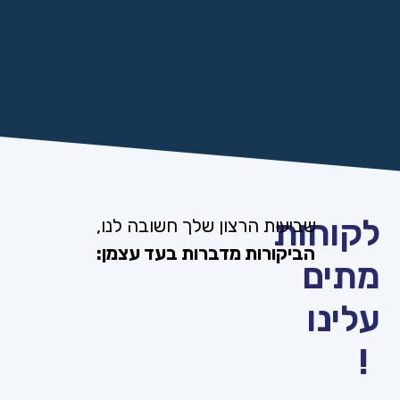
LuvYoga - אפליקציית
ענת וקנין - עורכת דין
יוגה
לקוחות
שביעות הרצון שלך חשובה לנו,
הביקורות מדברות בעד עצמן:
מתים
עלינו​
!