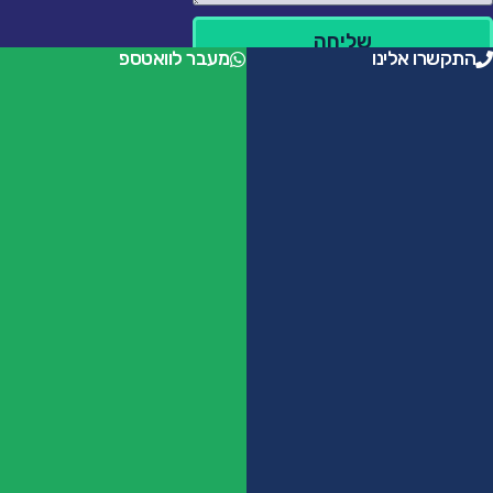
שליחה
התקשרו אלינו
מעבר לוואטספ
help@holypixel.co.il
055-9708083
Copyright © 2025 HolyPixel,
All Rights Reserved